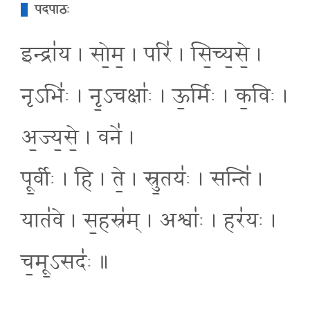
पदपाठः
इन्द्रा॑य । सो॒म॒ । परि॑ । सि॒च्य॒से॒ ।
नृऽभिः॑ । नृ॒ऽचक्षाः॑ । ऊ॒र्मिः । क॒विः ।
अ॒ज्य॒से॒ । वने॑ ।
पू॒र्वीः । हि । ते॒ । स्रु॒तयः॑ । सन्ति॑ ।
यात॑वे । स॒हस्र॑म् । अश्वाः॑ । हर॑यः ।
च॒मू॒ऽसदः॑ ॥