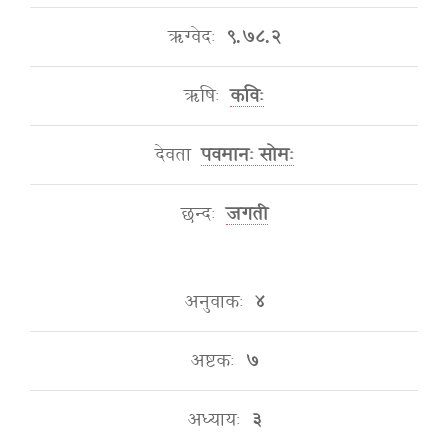
ऋग्वेदः
९.७८.२
ऋषिः
कविः
देवता
पवमानः सोमः
छन्दः
जगती
अनुवाकः
४
अष्टकः
७
अध्यायः
३