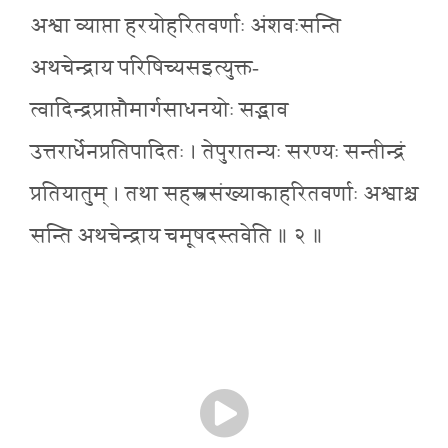
अश्वा व्याप्ता हरयोहरितवर्णाः अंशवःसन्ति
अथचेन्द्राय परिषिच्यसइत्युक्त-
त्वादिन्द्रप्राप्तौमार्गसाधनयोः सद्भाव
उत्तरार्धेनप्रतिपादितः । तेपुरातन्यः सरण्यः सन्तीन्द्रं
प्रतियातुम् । तथा सहस्त्रसंख्याकाहरितवर्णाः अश्वाश्च
सन्ति अथचेन्द्राय चमूषदस्तवेति ॥ २ ॥