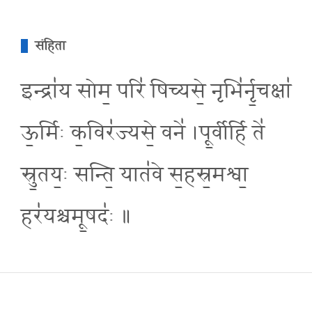
संहिता
इन्द्रा॑य सोम॒ परि॑ षिच्यसे॒ नृभि॑र्नृ॒चक्षा॑
ऊ॒र्मिः क॒विर॑ज्यसे॒ वने॑ ।पू॒र्वीर्हि ते॑
स्रु॒तय॒ः सन्ति॒ यात॑वे स॒हस्र॒मश्वा॒
हर॑यश्चमू॒षदः॑ ॥