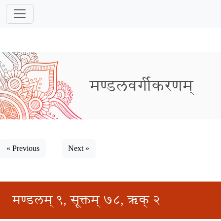
मण्डलवर्गीकरणम्
« Previous
Next »
मण्डलम् ९, सूक्तम् ७८, ऋक् २