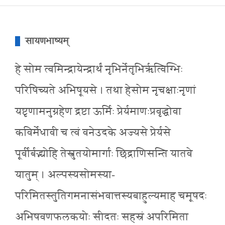
सायणभाष्यम्
हे सोम त्वमिन्द्रायेन्द्रार्थं नृभिर्नेतृभिरृत्विग्भिः
परिषिच्यते अभिषूयसे । तथा हेसोम नृचक्षाःनृणां
यष्टृणामनुग्रहेण द्रष्टा ऊर्मिः प्रेर्यमाणःप्रवृद्धोवा
कविर्मेधावी च त्वं वनेउदके अज्यसे प्रेर्यसे
पूर्वीर्बद्भ्योहि तेस्त्रुतयोमार्गाः छिद्राणिसन्ति यातवे
यातुम् । अल्पस्यसोमस्या-
परिमितस्तुतिगमनासंभवात्तस्यबाहुल्यमाह चमूषदः
अभिषवणफलकयोः सीदतः सहस्रं अपरिमिता