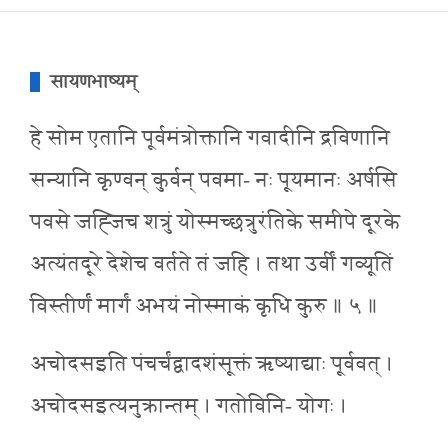
सायणभाष्यम्
हे सोम एतानि पूर्वमंत्रोक्तानि गवादीनि द्रविणानि
सन्यानि कृण्वन् कुर्वन् पवमा- नः पूयमानः अर्षसि
पवसे जह्जिच शत्रुं योस्मच्छत्रुरंतिके समीपे दूरके
अत्यंतदूरे देशेच वर्तते तं जहि । तथा उर्वीं गव्यूतिं
विस्तीर्णं मार्गं अभयं नोस्माकं कृधि कुरु ॥ ५ ॥
अचोदसइति पंचर्चंद्वादशंसूक्तं ऋष्याद्याः पूर्ववत् ।
अचोदसइत्यनुक्रान्तम् । गतोविनि- योगः ।