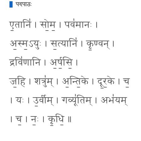
पदपाठः
ए॒तानि॑ । सो॒म॒ । पव॑मानः ।
अ॒स्म॒ऽयुः । स॒त्यानि॑ । कृ॒ण्वन् ।
द्रवि॑णानि । अ॒र्ष॒सि॒ ।
ज॒हि । शत्रु॑म् । अ॒न्ति॒के । दू॒र॒के । च॒
। यः । उ॒र्वीम् । गव्यू॑तिम् । अभ॑यम्
। च॒ । नः॒ । कृ॒धि॒ ॥