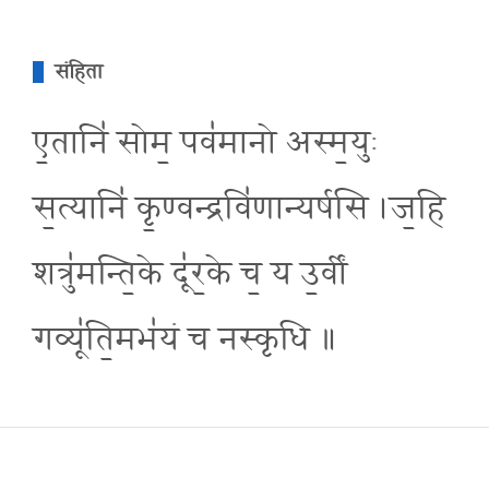
संहिता
ए॒तानि॑ सोम॒ पव॑मानो अस्म॒युः
स॒त्यानि॑ कृ॒ण्वन्द्रवि॑णान्यर्षसि ।ज॒हि
शत्रु॑मन्ति॒के दू॑र॒के च॒ य उ॒र्वीं
गव्यू॑ति॒मभ॑यं च नस्कृधि ॥