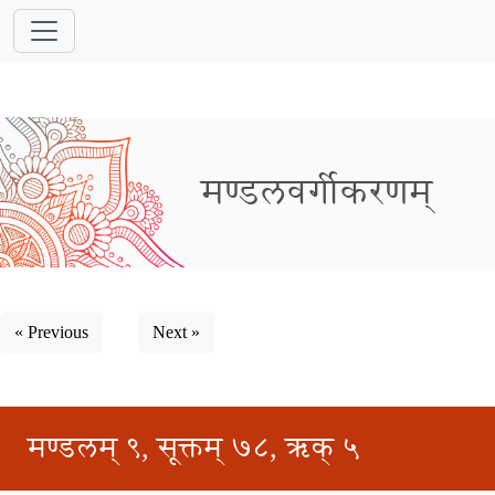
मण्डलवर्गीकरणम्
« Previous
Next »
मण्डलम् ९, सूक्तम् ७८, ऋक् ५