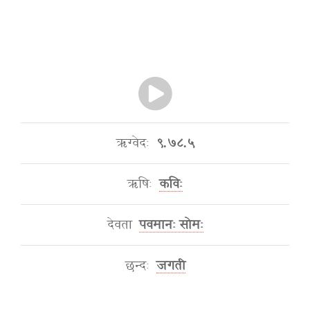
ऋग्वेदः
९.७८.५
ऋषिः
कविः
देवता
पवमानः सोमः
छन्दः
जगती