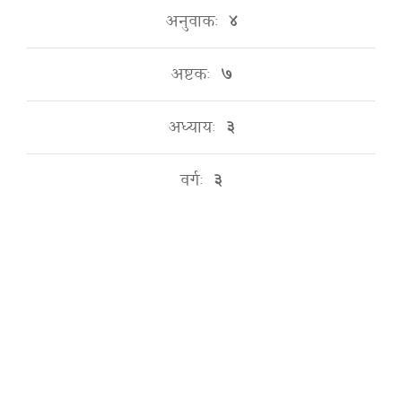
अनुवाकः
४
अष्टकः
७
अध्यायः
३
वर्गः
३