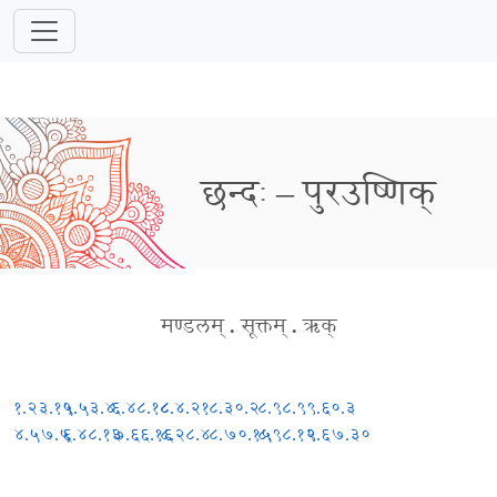
छन्दः – पुरउष्णिक्
मण्डलम्
.
सूक्तम्
.
ऋक्
१.२३.१९
५.५३.४
६.४८.१८
८.४.२१
८.३०.२
८.९८.९
९.६०.३
४.५७.५
६.४८.१३
७.६६.१६
८.२८.४
८.७०.१५
८.९८.१२
९.६७.३०