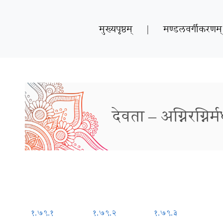
मुख्यपृष्ठम्
|
मण्डलवर्गीकरणम्
देवता – अग्निरग्निर्
१.७९.१
१.७९.२
१.७९.३