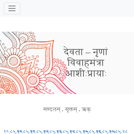
देवता – नृणां
विवाहमंत्रा
आशीःप्रायाः
मण्डलम्
.
सूक्तम्
.
ऋक्
१०.८५.२०
१०.८५.२१
१०.८५.२२
१०.८५.२३
१०.८५.२४
१०.८५.२५
१०.८५.२६
१०.८५.२७
१०.८५.२८