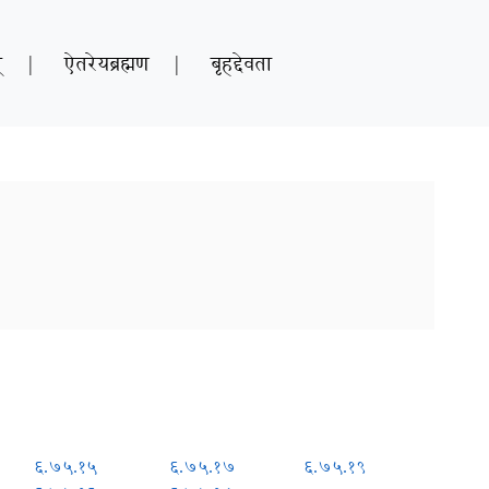
्
|
ऐतरेयब्रह्मण
|
बृहद्देवता
६.७५.१५
६.७५.१७
६.७५.१९