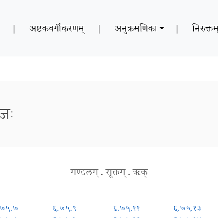
|
अष्टकवर्गीकरणम्
|
अनुक्रमणिका
|
निरुक्तम
ाजः
मण्डलम्
.
सूक्तम्
.
ऋक्
.७५.७
६.७५.९
६.७५.११
६.७५.१३