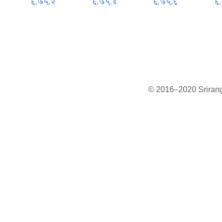
६.७५.२
६.७५.४
६.७५.६
६
© 2016–2020 Sriranga