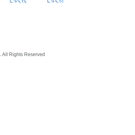
६.७५.१६
६.७५.१८
. All Rights Reserved