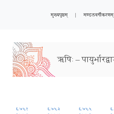
मुख्यपृष्ठम्
|
मण्डलवर्गीकरणम्
ऋषिः – पायुर्भारद्व
६.७५.१
६.७५.३
६.७५.५
६