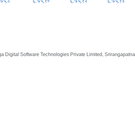
.७५.८
६.७५.१०
६.७५.१२
६.७५.१४
 Digital Software Technologies Private Limited, Srirangapatna