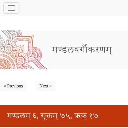
मण्डलवर्गीकरणम्
« Previous
Next »
मण्डलम् ६, सूक्तम् ७५, ऋक् १७