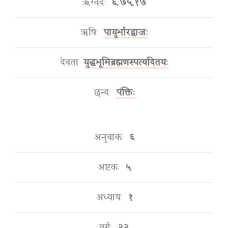
ऋग्वेदः
६.७५.१७
ऋषिः
पायुर्भारद्वाजः
देवता
युद्धभूमिब्रह्मणस्पत्यदितयः
छन्दः
पंक्तिः
अनुवाकः
६
अष्टकः
५
अध्यायः
१
वर्गः
२२