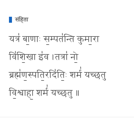
संहिता
यत्र॑ बा॒णाः स॒म्पत॑न्ति कुमा॒रा
वि॑शि॒खा इ॑व ।तत्रा॑ नो॒
ब्रह्म॑ण॒स्पति॒रदि॑ति॒ः शर्म॑ यच्छतु
वि॒श्वाहा॒ शर्म॑ यच्छतु ॥