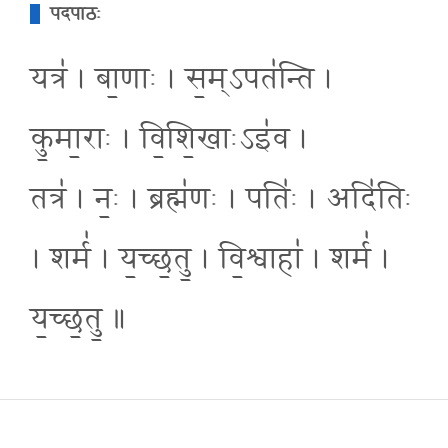
पदपाठः
यत्र॑ । बा॒णाः । स॒म्ऽपत॑न्ति ।
कु॒मा॒राः । वि॒शि॒खाःऽइ॑व ।
तत्र॑ । नः॒ । ब्रह्म॑णः । पतिः॑ । अदि॑तिः
। शर्म॑ । य॒च्छ॒तु॒ । वि॒श्वाहा॑ । शर्म॑ ।
य॒च्छ॒तु॒ ॥