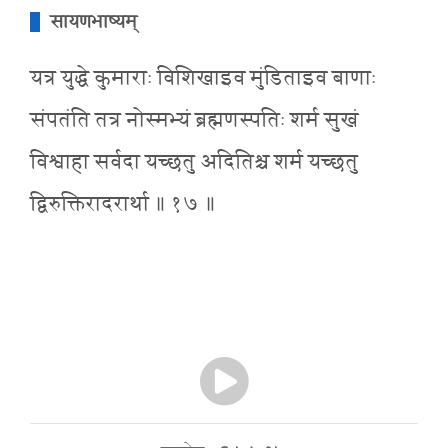
सायणभाष्यम्
यत्र युद्धे कुमाराः विशिखाइव मुंडिताइव बाणाः
संपतंति तत्र नोस्मभ्यं ब्रह्मणस्पतिः शर्म सुखं
विश्वाहा सर्वदा यच्छतु अदितिश्च शर्म यच्छतु
द्विरुक्तिरादरार्था ॥ १७ ॥