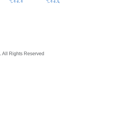
९.४३.४
९.४३.६
. All Rights Reserved