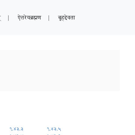
्
|
ऐतरेयब्रह्मण
|
बृहद्देवता
९.४३.३
९.४३.५