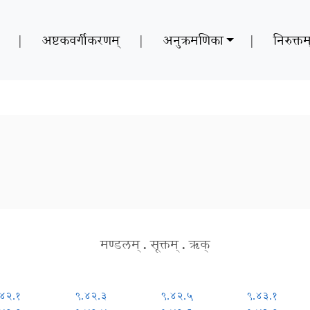
|
अष्टकवर्गीकरणम्
|
अनुक्रमणिका
|
निरुक्तम
ः
मण्डलम्
.
सूक्तम्
.
ऋक्
४२.१
९.४२.३
९.४२.५
९.४३.१