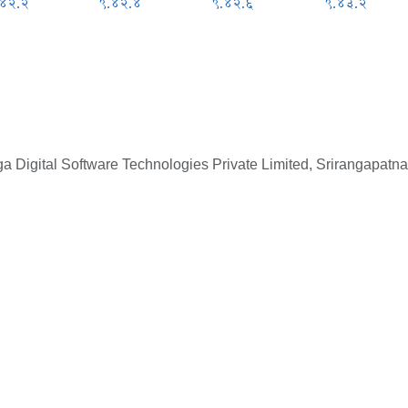
.४२.२
९.४२.४
९.४२.६
९.४३.२
 Digital Software Technologies Private Limited, Srirangapatna