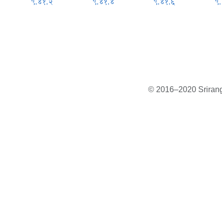
९.४१.२
९.४१.४
९.४१.६
९
© 2016–2020 Sriranga