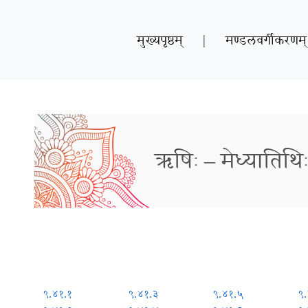
मुख्यपृष्ठम्
|
मण्डलवर्गीकरणम्
ऋषिः – मेध्यातिथि
९.४१.१
९.४१.३
९.४१.५
९.