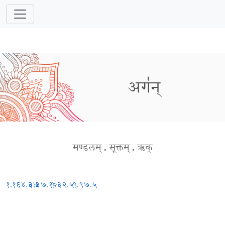
अग॑न्
मण्डलम्
.
सूक्तम्
.
ऋक्
१.१६४.३७
३.३७.१०
९.३२.५
९.९७.५