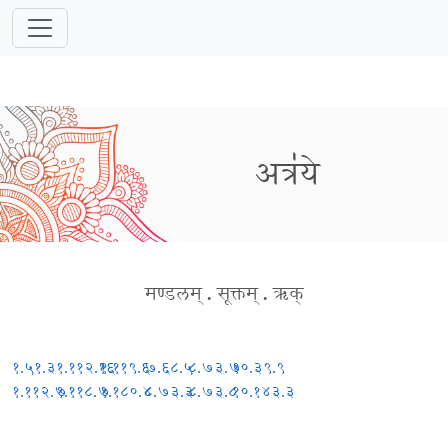
अत्र॑ये
मण्डलम्
.
सूक्तम्
.
ऋक्
१.५१.३
१.११२.१६
१.११९.६
७.६८.५
८.७३.७
१०.३९.९
१.११२.७
१.११८.७
१.१८०.४
८.७३.३
८.७३.८
१०.१४३.३