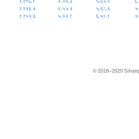
१.१०६.१
४.२५.३
५.६२.८
६.
१.१३६.३
४.५५.३
५.६९.३
७
१.१५२.६
५.४२.१
६.५०.१
७
© 2016–2020 Sriranga