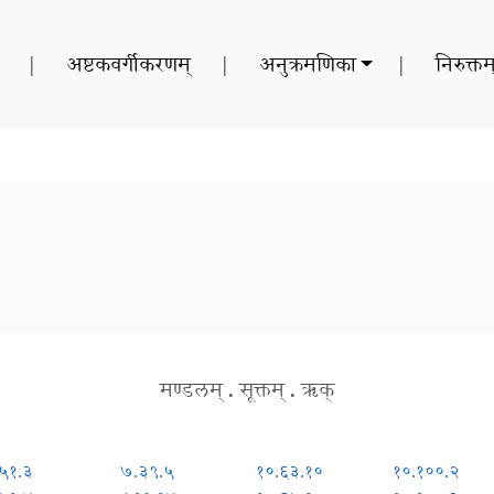
|
अष्टकवर्गीकरणम्
|
अनुक्रमणिका
|
निरुक्तम
मण्डलम्
.
सूक्तम्
.
ऋक्
५१.३
७.३९.५
१०.६३.१०
१०.१००.२