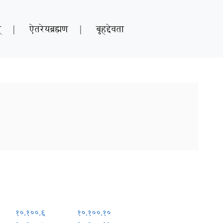
्
|
ऐतरेयब्रह्मण
|
बृहद्देवता
१०.१००.६
१०.१००.१०