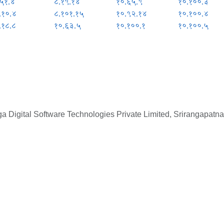
५१.४
८.१९.१४
१०.६५.९
१०.१००.३
.१०.४
८.१०१.१५
१०.९२.१४
१०.१००.४
.१८.८
१०.६३.५
१०.१००.१
१०.१००.५
 Digital Software Technologies Private Limited, Srirangapatna