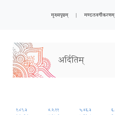
मुख्यपृष्ठम्
|
मण्डलवर्गीकरणम्
अदि॑तिम्
१.८९.३
४.२.११
५.४६.३
६.