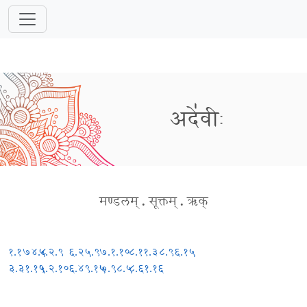
अदे॑वीः
मण्डलम्
.
सूक्तम्
.
ऋक्
१.१७४.८
५.२.९
६.२५.९
७.१.१०
८.११.३
८.९६.१५
३.३१.१९
५.२.१०
६.४९.१५
७.९८.५
८.६१.१६