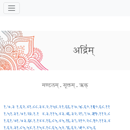
अद्रि॑म्
मण्डलम्
.
सूक्तम्
.
ऋक्
१.७.३
१.६२.४
१.८८.३
४.२.१५
४.२१.६
६.१७.५
८.६०.१६
१०.६८.११
१.५१.३
१.७१.२
३.१.१
४.३.११
५.४३.४
६.३२.२
९.९७.३९
१०.११२.८
१.६१.७
१.७३.६
४.१.१४
४.१६.८
५.४५.१
६.३९.२
१०.२८.९
१०.११३.४
१.६२.३
१.८५.५
४.१.१५
४.१८.६
५.५२.९
६.६२.७
१०.४५.६