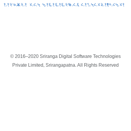
१.१२७.४
३.२.१
४.८.५
५.१६.१
६.१६.२२
७.८.६
८.१९.५
८.४३.११
१०.८५.४१
© 2016–2020 Sriranga Digital Software Technologies
Private Limited, Srirangapatna. All Rights Reserved