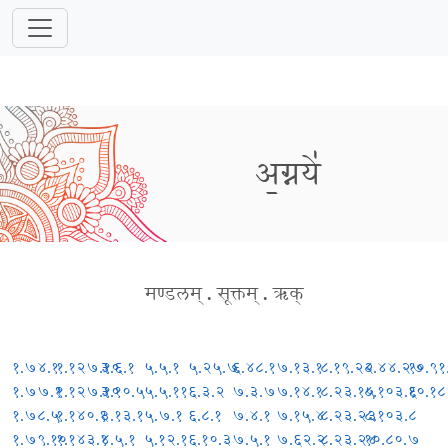
अ॒ग्नये॑
मण्डलम्
.
सूक्तम्
.
ऋक्
१.७४.१
१.१२७.१०
३.६.१
५.५.१
५.२५.७
६.४८.१
७.१३.१
८.१९.२२
८.४४.२७
१०.९१
१.७७.१
१.१२७.१०
३.१०.५
५.५.११
६.३.२
७.३.७
७.१४.१
८.२३.१५
८.१०३.६
१०.१८
१.७८.५
१.१४०.१
३.१३.१
५.७.१
६.८.१
७.४.१
७.१५.४
८.२३.२३
८.१०३.८
१.७९.१०
१.१४३.१
४.५.१
५.१२.१
६.१०.३
७.५.१
७.६२.२
८.२३.२४
१०.८०.७