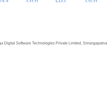
.९७.७
२.४१.११
६.६२.८
८.१८.१४
 Digital Software Technologies Private Limited, Srirangapatna