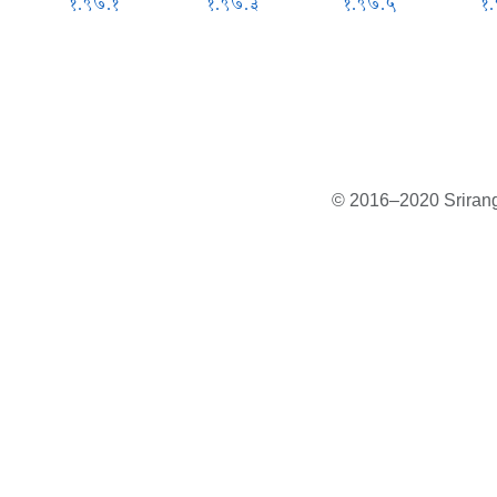
१.९७.१
१.९७.३
१.९७.५
१
© 2016–2020 Sriranga