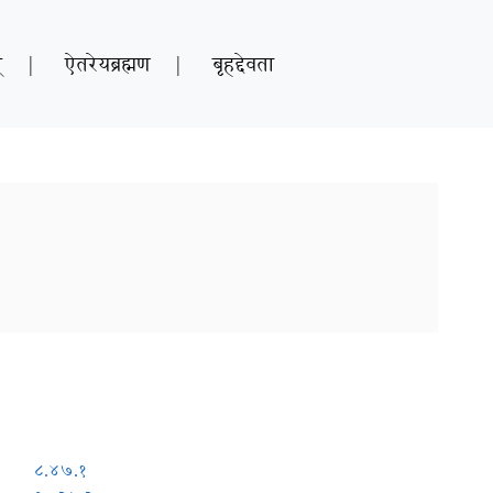
्
|
ऐतरेयब्रह्मण
|
बृहद्देवता
८.४७.१