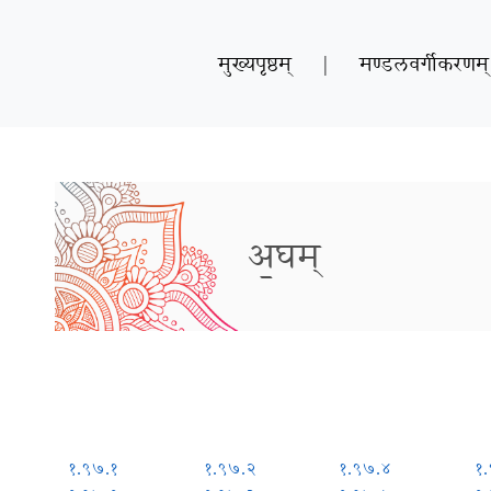
मुख्यपृष्ठम्
|
मण्डलवर्गीकरणम्
अ॒घम्
१.९७.१
१.९७.२
१.९७.४
१