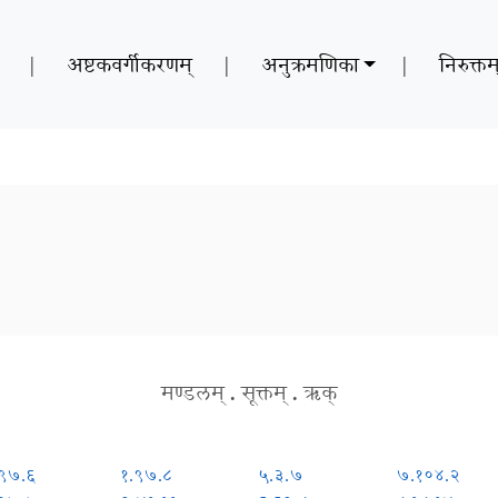
|
अष्टकवर्गीकरणम्
|
अनुक्रमणिका
|
निरुक्तम
मण्डलम्
.
सूक्तम्
.
ऋक्
.९७.६
१.९७.८
५.३.७
७.१०४.२