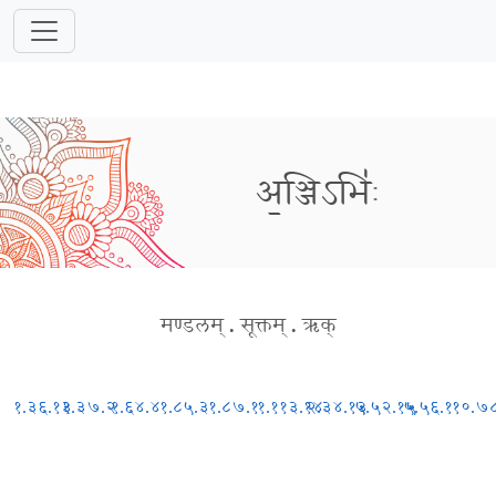
अ॒ञ्जिऽभिः॑
मण्डलम्
.
सूक्तम्
.
ऋक्
१.३६.१३
१.३७.२
१.६४.४
१.८५.३
१.८७.१
१.११३.१४
२.३४.१३
५.५२.१५
५.५६.१
१०.७