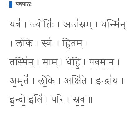
पदपाठः
यत्र॑ । ज्योतिः॑ । अज॑स्रम् । यस्मि॑न्
। लो॒के । स्वः॑ । हि॒तम् ।
तस्मि॑न् । माम् । धे॒हि॒ । प॒व॒मा॒न॒ ।
अ॒मृते॑ । लो॒के । अक्षि॑ते । इन्द्रा॑य ।
इ॒न्दो॒ इति॑ । परि॑ । स्र॒व॒ ॥