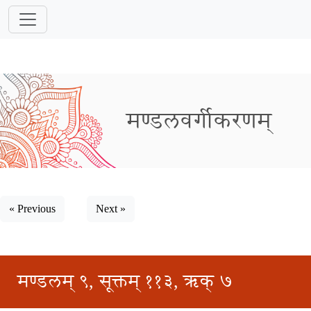
मण्डलवर्गीकरणम्
« Previous
Next »
मण्डलम् ९, सूक्तम् ११३, ऋक् ७