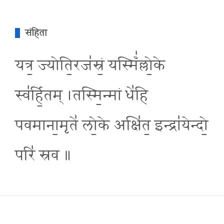
संहिता
यत्र॒ ज्योति॒रज॑स्रं॒ यस्मिँ॑ल्लो॒के
स्व॑र्हि॒तम् ।तस्मि॒न्मां धे॑हि
पवमाना॒मृते॑ लो॒के अक्षि॑त॒ इन्द्रा॑येन्दो॒
परि॑ स्रव ॥