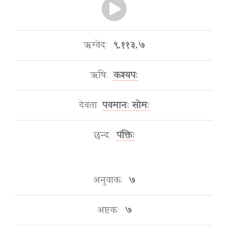
ऋग्वेदः
९.११३.७
ऋषिः
कश्यपः
देवता
पवमानः सोमः
छन्दः
पंक्तिः
अनुवाकः
७
अष्टकः
७