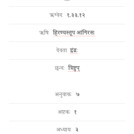
ऋग्वेदः
१.३३.१२
ऋषिः
हिरण्यस्तूप आंगिरसः
देवता
इंद्रः
छन्दः
त्रिष्टुप्
अनुवाकः
७
अष्टकः
१
अध्यायः
३