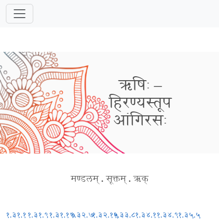
ऋषिः –
हिरण्यस्तूप
आंगिरसः
मण्डलम्
.
सूक्तम्
.
ऋक्
१.३१.१
१.३१.९
१.३१.१७
१.३२.७
१.३२.१५
१.३३.८
१.३४.१
१.३४.९
१.३५.५