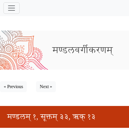
मण्डलवर्गीकरणम्
« Previous
Next »
मण्डलम् १, सूक्तम् ३३, ऋक् १३