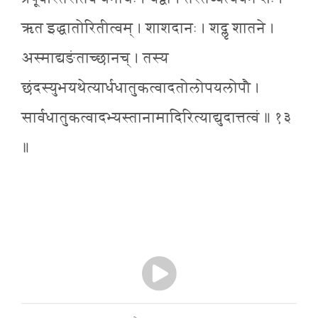
ऋत इद्धातोरितीत्वम् । शाशदानः । शद्लृ शातने ।
अस्माद्यङंताच्छानच् । तस्य
छंदस्युभयथेत्यार्धधातुकत्वादतोलोपयलोपौ ।
सार्वधातुकत्वादभ्यस्तानामादिरित्याद्युदात्तत्वं ॥ १३
॥