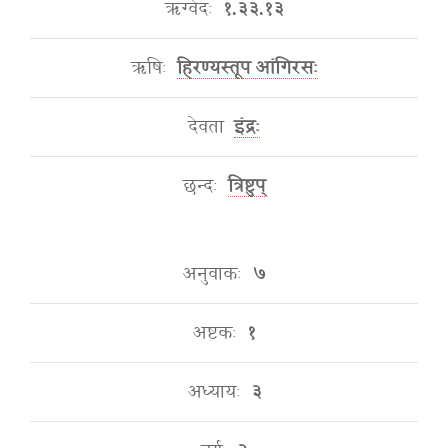
ऋग्वेदः
१.३३.१३
ऋषिः
हिरण्यस्तूप आंगिरसः
देवता
इंद्रः
छन्दः
त्रिष्टुप्
अनुवाकः
७
अष्टकः
१
अध्यायः
३