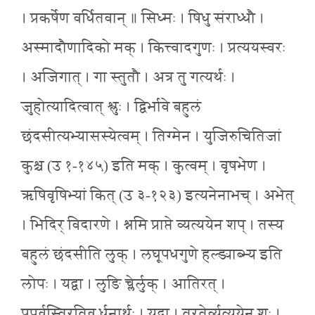
। प्रकर्षेण वर्धितवान् ॥ सिध्मः । षिधु संराध्धौ ।
अस्मादौणादिको मक् । कित्त्वादगुणः । प्रत्ययस्वरः
। अजिगात् । गा स्तुतौ । अत्र तु गत्यर्थः ।
जुहोत्यादित्वात् श्लुः । द्विर्भावे बहुलं
छंदसीत्यभ्यासस्येत्वम् । तिग्मेन । युजिरुचितिजां
कुश्च (उ १-१४५) इति मक् । कुत्वम् । वृषभेण ।
ऋषिवृषिभ्यां कित् (उ ३-१२३) इत्यनेनाभच् । अभेत्
। भिदिर् विदारणे । श्नमि प्राप्ते व्यत्ययेन शप् । तस्य
बहुलं छंदसीति लुक् । लघूपधगुणे हल्ङ्याब्भ्य इति
लोपः । यद्वा । लुङि च्लेर्लुक् । आतिरत् ।
प्रपूर्वस्तिरतिव र्धनार्थः । यद्वा । तरतेर्व्यत्ययेन शः ।