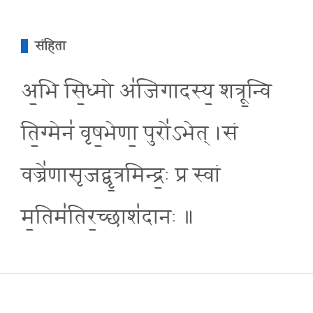
संहिता
अ॒भि सि॒ध्मो अ॑जिगादस्य॒ शत्रू॒न्वि
ति॒ग्मेन॑ वृष॒भेणा॒ पुरो॑ऽभेत् ।सं
वज्रे॑णासृजद्वृ॒त्रमिन्द्र॒ः प्र स्वां
म॒तिम॑तिर॒च्छाश॑दानः ॥