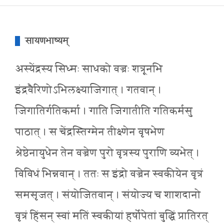
सायणभाष्यम्
अस्येंद्रस्य सिध्मः साधको वज्रः शत्रूनभि
इंद्रवैरिणोऽभिलक्ष्याजिगात् । गतवान् ।
जिगातिर्गतिकर्मा । गाति जिगातीति गतिकर्मसु
पाठात् । स चेंद्रस्तिग्मेन तीक्ष्णेन वृषभेण
श्रेष्ठेनायुधेन तेन वज्रेण पुरो वृत्रस्य पुराणि व्यभेत् ।
विविधं भिन्नवान् । ततः स इंद्रो वज्रेन स्वकीयेन वृत्रं
समसृजत् । संयोजितवान् । संयोज्य च शाशदानो
वृत्रं हिंसन् स्वां मतिं स्वकीयां हर्षोपेतां बुद्धिं प्रातिरत्