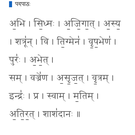
पदपाठः
अ॒भि । सि॒ध्मः । अ॒जि॒गा॒त् । अ॒स्य॒
। शत्रू॑न् । वि । ति॒ग्मेन॑ । वृ॒ष॒भेण॑ ।
पुरः॑ । अ॒भे॒त् ।
सम् । वज्रे॑ण । अ॒सृ॒ज॒त् । वृ॒त्रम् ।
इन्द्रः॑ । प्र । स्वाम् । म॒तिम् ।
अ॒ति॒र॒त् । शाश॑दानः ॥