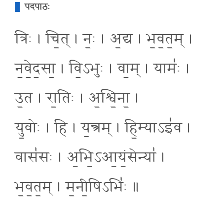
पदपाठः
त्रिः । चि॒त् । नः॒ । अ॒द्य । भ॒व॒त॒म् ।
न॒वे॒द॒सा॒ । वि॒ऽभुः । वा॒म् । यामः॑ ।
उ॒त । रा॒तिः । अ॒श्वि॒ना॒ ।
यु॒वोः । हि । य॒न्त्रम् । हि॒म्याऽइ॑व ।
वास॑सः । अ॒भि॒ऽआ॒यं॒सेन्या॑ ।
भ॒व॒त॒म् । म॒नी॒षिऽभिः॑ ॥