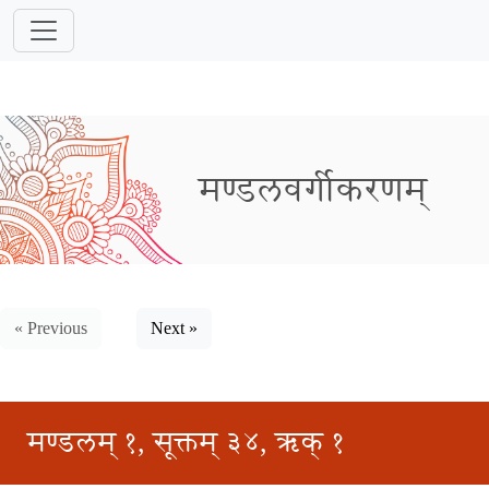
मण्डलवर्गीकरणम्
« Previous
Next »
मण्डलम् १, सूक्तम् ३४, ऋक् १