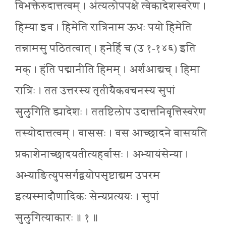
विभक्तेरुदात्तत्वम् । अंत्यलोपपक्षे त्वेकादेशस्वरेण ।
हिम्या इव । हिमेति रात्रिनाम ऊधः पयो हिमेति
तन्नामसु पठितत्वात् । हनेर्हि च (उ १-१४६) इति
मक् । हंति पद्मानीति हिमम् । अर्शआद्यच् । हिमा
रात्रिः । तत उत्तरस्य तृतीयैकवचनस्य सुपां
सुलुगिति ड्यादेशः । ततष्टिलोप उदात्तनिवृत्तिस्वरेण
तस्योदात्तत्वम् । वाससः । वस आच्छादने वासयति
प्रकाशेनाच्छादयतीत्यहर्वासः । अभ्यायंसेन्या ।
अभ्याङित्युपसर्गद्वयोपसृष्टाद्यम उपरम
इत्यस्मादौणादिकः सेन्यप्रत्ययः । सुपां
सुलुगित्याकारः ॥ १ ॥