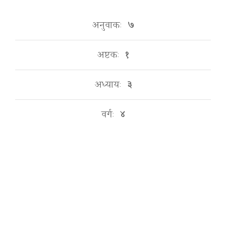
अनुवाकः
७
अष्टकः
१
अध्यायः
३
वर्गः
४