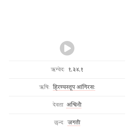
ऋग्वेदः
१.३४.१
ऋषिः
हिरण्यस्तूप आंगिरसः
देवता
अश्विनौ
छन्दः
जगती