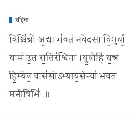
संहिता
त्रिश्चि॑न्नो अ॒द्या भ॑वतं नवेदसा वि॒भुर्वां॒
याम॑ उ॒त रा॒तिर॑श्विना ।यु॒वोर्हि य॒न्त्रं
हि॒म्येव॒ वास॑सोऽभ्यायं॒सेन्या॑ भवतं
मनी॒षिभि॑ः ॥