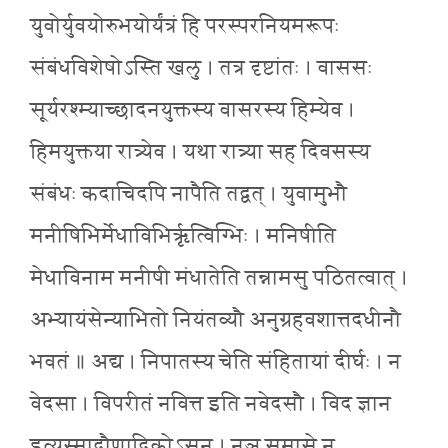
युवोर्युवयोरुभयोर्यंत्रं हि परस्परनियमरूपः
संबंधविशेषोऽस्ति खलु । तत्र दृष्टांतः । वाससः
सूर्यरश्म्याच्छादनयुक्तस्य वासरस्य हिम्येव ।
हिमयुक्तया रात्र्येव । यथा रात्र्या सह दिवसस्य
संबंधः कदाचिदपि नापैति तद्वत् । युवामुभौ
मनीषिभिर्मेधाविभिर्ऋृत्विग्भिः । मनिषीति
मेधाविनाम मनीषी मंधातेति तन्नामसु पठितत्वात् ।
अभ्यायंसेन्याभितो नियंतव्यौ अनुग्रहवशात्तदधीनौ
भवतं ॥ अद्य । निपातस्य चेति संहितायां दीर्घः । न
वेदसा । विपरीतं नवित्त इति नवेदसौ । विद ज्ञान
इत्यस्मादौणादिकोऽसुन् । नञ् समासे न