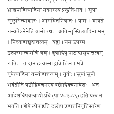
भ्राण्नपादित्यादिना नकारस्य प्रकृतिभावः । सुपां
सुलुगित्याकारः । आमंत्रितनिघातः । यामः । यायते
गम्यतेऽनेनेति यामो रथः । अतिस्तुस्वित्यादिना मन्
। नित्त्वादाद्युदात्तत्वम् । यद्वा । यम उपरम
इत्यस्मात्कर्मणि घञ् । वृषादिषु पाठादाद्युदात्तत्वम् ।
रातिः । रा दान इत्यस्माद्भावे क्तिन् । मंत्रे
वृषेत्यादिना तस्योदात्तत्वम् । युवोः । सुपां सुपो
भवंतीति षष्ठीद्विवचनस्य षष्ठीद्विवचनादेशः । अत
आदेशविषयत्वाद्योऽचि (पा ७-२-८९) इति यत्वं न
भवति । शेषे लोप इति टलोप उदात्तनिवृत्तिस्वरेण