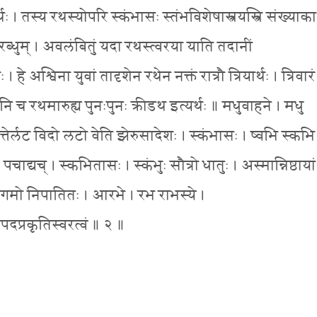
थः । तस्य रथस्योपरि स्कंभासः स्तंभविशेषास्त्रयस्त्रि संख्याका
्धुम् । अवलंबितुं यदा रथस्त्वरया याति तदानीं
 हे अश्विना युवां तादृशेन रथेन नक्तं रात्रौ त्रियार्थः । त्रिवारं
नि च रथमारुह्य पुनःपुनः क्रीडथ इत्यर्थः ॥ मधुवाहने । मधु
वेत्तेर्लट विदो लटो वेति झेरुसादेशः । स्कंभासः । ष्वभि स्कभि
। पचाद्यच् । स्कभितासः । स्कंभुः सौत्रो धातुः । अस्मान्निष्ठाया
िनेडागमो निपातितः । आरभे । रभ राभस्ये ।
तरपदप्रकृतिस्वरत्वं ॥ २ ॥