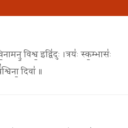
॒नामनु॒ विश्व॒ इद्वि॑दुः ।त्रयः॑ स्क॒म्भासः॑
्व॑श्विना॒ दिवा॑ ॥