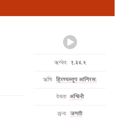
ऋग्वेदः
१.३४.२
ऋषिः
हिरण्यस्तूप आंगिरसः
देवता
अश्विनौ
छन्दः
जगती