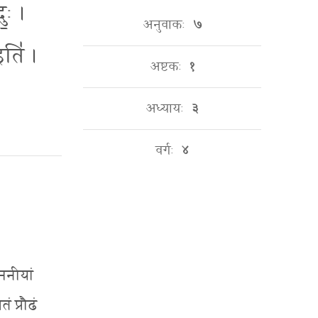
ः॒ ।
अनुवाकः
७
इति॑ ।
अष्टकः
१
अध्यायः
३
वर्गः
४
कमनीयां
 प्रौढं