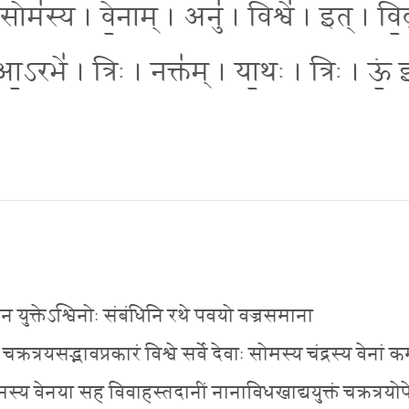
सोम॑स्य । वे॒नाम् । अनु॑ । विश्वे॑ । इत् । वि॒दु
आ॒ऽरभे॑ । त्रिः । नक्त॑म् । या॒थः । त्रिः । ऊं॒ 
न युक्तेऽश्विनोः संबंधिनि रथे पवयो वज्रसमाना
ं चक्रत्रयसद्भावप्रकारं विश्वे सर्वे देवाः सोमस्य चंद्रस्य वेनां 
मस्य वेनया सह विवाहस्तदानीं नानाविधखाद्ययुक्तं चक्रत्रयोपेतं