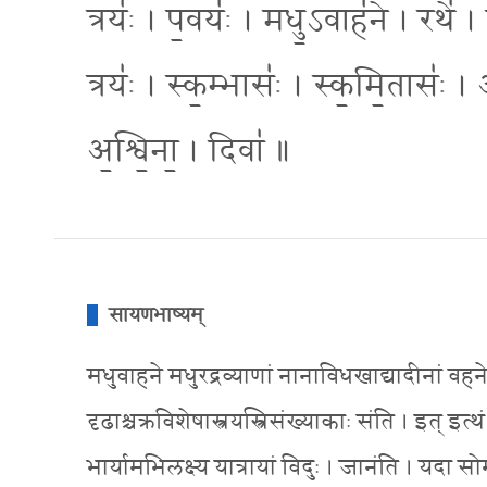
त्रयः॑ । प॒वयः॑ । मधु॒ऽवाह॑ने । रथे॑ । 
त्रयः॑ । स्क॒म्भासः॑ । स्क॒मि॒तासः॑ । 
अ॒श्वि॒ना॒ । दिवा॑ ॥
सायणभाष्यम्
मधुवाहने मधुरद्रव्याणां नानाविधखाद्यादीनां वहने
दृढाश्चक्रविशेषास्त्रयस्त्रिसंख्याकाः संति । इत् इत्थ
भार्यामभिलक्ष्य यात्रायां विदुः । जानंति । यदा सो