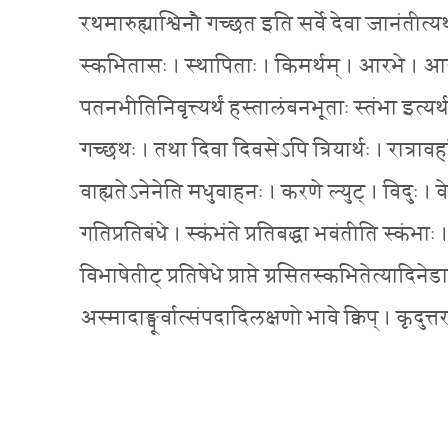
रथमारुह्याश्विनौ गच्छत इति सर्वे देवा जानंतीत्यर्
स्कभितासः । स्थापिताः । किमर्थम् । आरभे । आरब
पतनभीतिनिवृत्त्यर्थं हस्तालंबनभूताः स्तंभा इत्यर्थः ।
गच्छथः । तथा दिवा दिवसेऽपि त्रियार्थः । रात्रावह
वाह्यतेऽनेनेति मधुवाहनः । करणे ल्युट् । विदुः । 
गतिप्रतिबंधे । स्कंभंते प्रतिबद्धा भवंतीति स्कंभाः 
विभाषेतीट् प्रतिषेधे प्राप्ते ग्रसितस्कभितेत्याद
अस्मादाङ्पूर्वात्संपदादिलक्षणो भावे क्विप् । कृदुत्