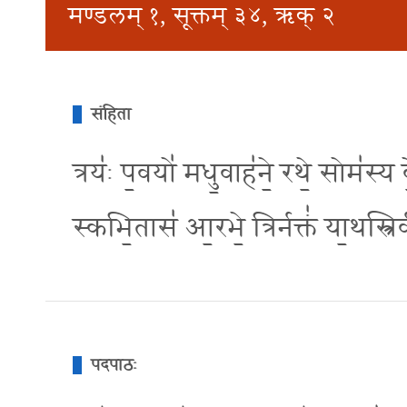
मण्डलम् १, सूक्तम् ३४, ऋक् २
संहिता
त्रयः॑ प॒वयो॑ मधु॒वाह॑ने॒ रथे॒ सोम॑स्य वे
स्कभि॒तास॑ आ॒रभे॒ त्रिर्नक्तं॑ या॒थस्त्रिर
पदपाठः