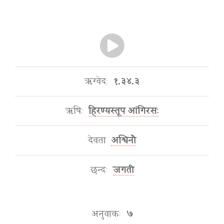
ऋग्वेदः
१.३४.३
ऋषिः
हिरण्यस्तूप आंगिरसः
देवता
अश्विनौ
छन्दः
जगती
अनुवाकः
७