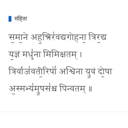
संहिता
स॒मा॒ने अह॒न्त्रिर॑वद्यगोहना॒ त्रिर॒द्य
य॒ज्ञं मधु॑ना मिमिक्षतम् ।
त्रिर्वाज॑वती॒रिषो॑ अश्विना यु॒वं दो॒षा
अ॒स्मभ्य॑मु॒षस॑श्च पिन्वतम् ॥