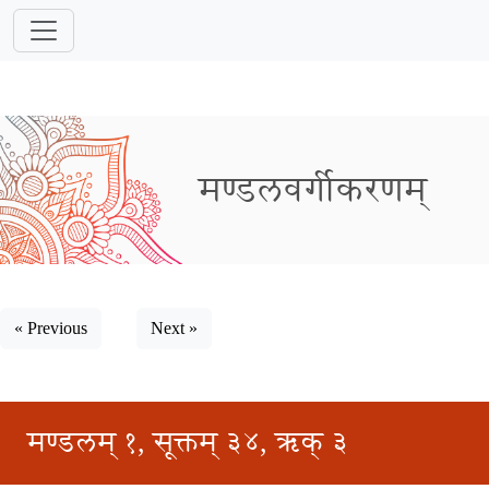
मण्डलवर्गीकरणम्
« Previous
Next »
मण्डलम् १, सूक्तम् ३४, ऋक् ३