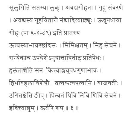
सुलुगिति सप्तम्या लुक् । अवद्यगोहना । गुहू संवरणे
। अवद्यस्य गूहयितारौ नंद्यादित्वाल्ल्युः । ऊदुपधाया
गोहः (पा ६-४-८९) इति प्राप्तस्य
ऊत्वस्याभावश्छांदसः । मिमिक्षतम् । मिह सेचने ।
सन्येकाच उपदेशेऽनुदात्तादितीट् प्रतिषेधः ।
हलंताच्चेति सनः कित्त्वाल्लघूपधगुणाभावः ।
द्विर्भावहलादिशेषौ । ढत्वकत्वषत्वानि । वाजवतीः ।
उगितश्चेति ङीप् । पिन्वतं पिवि मिवि णिवि सेचने ।
इदित्त्वान्नुम् । कर्तरि शप् ॥ ३ ॥