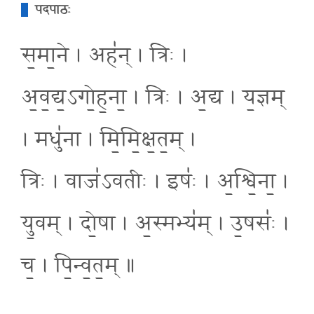
पदपाठः
स॒मा॒ने । अह॑न् । त्रिः ।
अ॒व॒द्य॒ऽगो॒ह॒ना॒ । त्रिः । अ॒द्य । य॒ज्ञम्
। मधु॑ना । मि॒मि॒क्ष॒त॒म् ।
त्रिः । वाज॑ऽवतीः । इषः॑ । अ॒श्वि॒ना॒ ।
यु॒वम् । दो॒षा । अ॒स्मभ्य॑म् । उ॒षसः॑ ।
च॒ । पि॒न्व॒त॒म् ॥