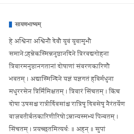
सायणभाष्यम्
हे अश्विना अश्विनौ देवौ युवं युवामुभौ
समानेऽहन्नेकस्मिन्ननुष्ठानदिने त्रिरवद्यगोहना
त्रिवारमनुष्ठानगतानां दोषाणां संवरणकारिणौ
भवतम् । अद्यास्मिन्दिने यज्ञं यज्ञगतं हविर्मधुना
मधुररसेन त्रिर्मिमिक्षतम् । त्रिवारं सिंचतम् । किंच
दोषा उषसश्च रात्रीर्दिवसांश्च रात्रिषु दिवसेषु नैरंतर्येण
वाजवतीर्बलकारिणीरिषोऽन्नान्यस्मभ्यं पिन्वतम् ।
सिंचतम् । प्रयच्छतमित्यर्थः ॥ अहन् ॥ सुपां