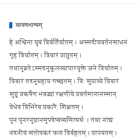
सायणभाष्यम्
हे अश्विना युवं त्रिर्वर्तिर्यातम् । अस्मदीयवर्तनसाधनं
गृहं त्रिर्यातम् । त्रिवारं प्राप्नुतम् ।
तथानुव्रतेऽस्मदनुकूलव्यापारयुक्ते जने त्रिर्यातम् ।
त्रिवारं तदनुग्रहाय गच्छतम् । त्रिः सुप्राव्ये त्रिवारं
सुष्टुं प्रकर्षेण भवद्भ्यां रक्षणीये प्रवर्तमानानस्मान्
त्रेधेव त्रिभिरेव प्रकारैः शिक्षतम् ।
पुनःपुनरनुष्ठानमुपदेष्वव्यमित्यर्थः । तथा नांद्यं
नंदनीयं संतोषकरं फलं त्रिर्वहतम् । प्रापयतम् ।