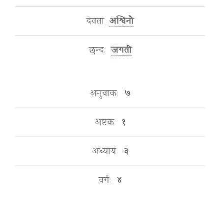
देवता
अश्विनौ
छन्दः
जगती
अनुवाकः
७
अष्टकः
१
अध्यायः
३
वर्गः
४