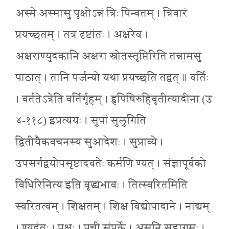
अस्मे अस्मासु पृक्षोऽन्नं त्रिः पिन्वतम् । त्रिवारं
प्रयच्छतम् । तत्र दृष्टांतः । अक्षरेव ।
अक्षराण्युदकानि अक्षरा स्रोतस्तृप्तिरिति तन्नामसु
पाठात् । तानि पर्जन्यो यथा प्रयच्छति तद्वत् ॥ वर्तिः
। वर्ततेऽत्रेति वर्तिर्गृहम् । हृपिषिरुहिवृतीत्यादीना (उ
४-११८) इप्रत्ययः । सुपां सुलुगिति
द्वितीयैकवचनस्य सुआदेशः । सुप्राव्ये ।
उपसर्गद्वयोपसृष्टादवतेः कर्मणि ण्यत् । संज्ञापूर्वको
विधिरिनित्य इति वृद्ध्यभावः । तित्स्वरितमिति
स्वरितत्वम् । शिक्षतम् । शिक्ष विद्योपादाने । नांद्यम्
। ण्यदंतः । पृक्षः । पृची संपर्के । असुनि सुडागमः ।