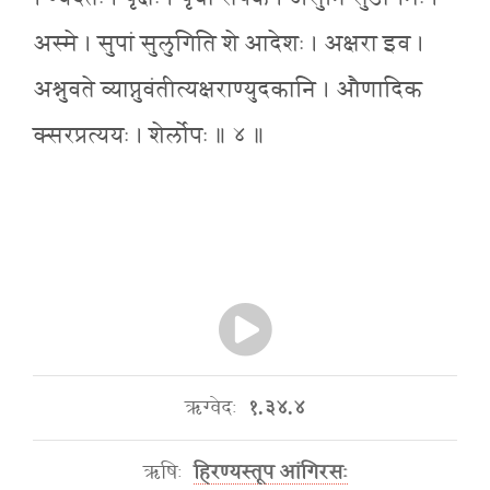
अस्मे । सुपां सुलुगिति शे आदेशः । अक्षरा इव ।
अश्नुवते व्याप्नुवंतीत्यक्षराण्युदकानि । औणादिक
क्सरप्रत्ययः । शेर्लोपः ॥ ४ ॥
ऋग्वेदः
१.३४.४
ऋषिः
हिरण्यस्तूप आंगिरसः