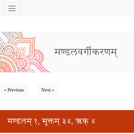
मण्डलवर्गीकरणम्
« Previous
Next »
मण्डलम् १, सूक्तम् ३४, ऋक् ४