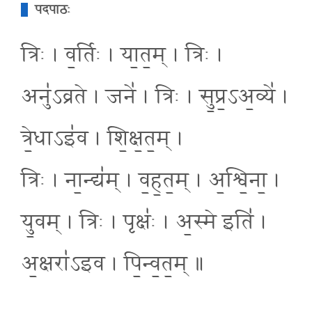
पदपाठः
त्रिः । व॒र्तिः । या॒त॒म् । त्रिः ।
अनु॑ऽव्रते । जने॑ । त्रिः । सु॒प्र॒ऽअ॒व्ये॑ ।
त्रे॒धाऽइ॑व । शि॒क्ष॒त॒म् ।
त्रिः । ना॒न्द्य॑म् । व॒ह॒त॒म् । अ॒श्वि॒ना॒ ।
यु॒वम् । त्रिः । पृक्षः॑ । अ॒स्मे इति॑ ।
अ॒क्षरा॑ऽइव । पि॒न्व॒त॒म् ॥