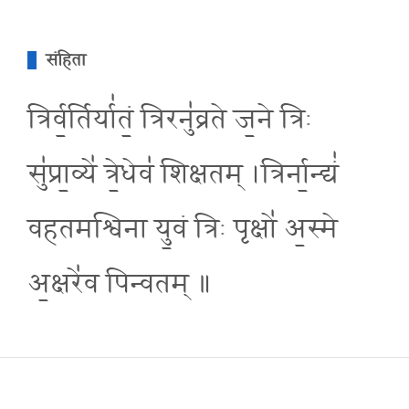
संहिता
त्रिर्व॒र्तिर्या॑तं॒ त्रिरनु॑व्रते ज॒ने त्रिः
सु॑प्रा॒व्ये॑ त्रे॒धेव॑ शिक्षतम् ।त्रिर्ना॒न्द्यं॑
वहतमश्विना यु॒वं त्रिः पृक्षो॑ अ॒स्मे
अ॒क्षरे॑व पिन्वतम् ॥