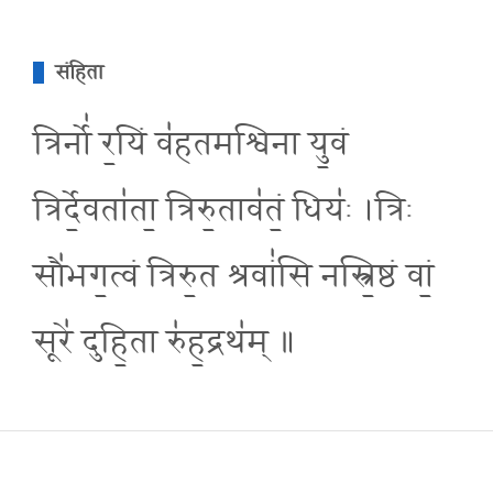
संहिता
त्रिर्नो॑ र॒यिं व॑हतमश्विना यु॒वं
त्रिर्दे॒वता॑ता॒ त्रिरु॒ताव॑तं॒ धियः॑ ।त्रिः
सौ॑भग॒त्वं त्रिरु॒त श्रवां॑सि नस्त्रि॒ष्ठं वां॒
सूरे॑ दुहि॒ता रु॑ह॒द्रथ॑म् ॥