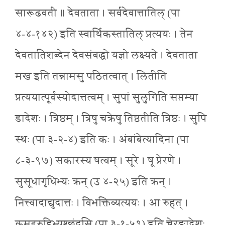
सारूढवती ॥ देवताता । सर्वदेवात्तातिल् (पा
४-४-१४२) इति स्वार्थिकस्तातिल् प्रत्ययः । तेन
देवतातिशब्देन देवसंबद्धो यज्ञो लक्ष्यते । देवताता
मख इति तन्नामसु पठितत्वात् । लितीति
प्रत्ययात्पूर्वस्योदात्तत्वम् । सुपां सुलुगिति सप्तम्या
डादेशः । त्रिष्ठम् । त्रिषु चक्रेषु तिष्ठतीति त्रिष्ठः । सुपि
स्थः (पा ३-२-४) इति कः । अंबांबेत्यादिना (पा
८-३-९७) सकारस्य षत्वम् । सूरे । षू प्रेरणे ।
सुसूधागृधिभ्यः क्रन् (उ ४-२५) इति क्रन् ।
नित्त्वादाद्युदात्तः । विभक्तिव्यत्ययः । आ रुहत् ।
कृमृदृरुहिभ्यश्छंदसि (पा ३-१-५९) इति च्लेरङादेशः