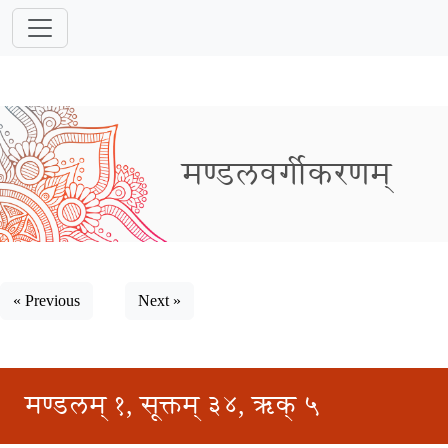
मण्डलवर्गीकरणम्
« Previous
Next »
मण्डलम् १, सूक्तम् ३४, ऋक् ५