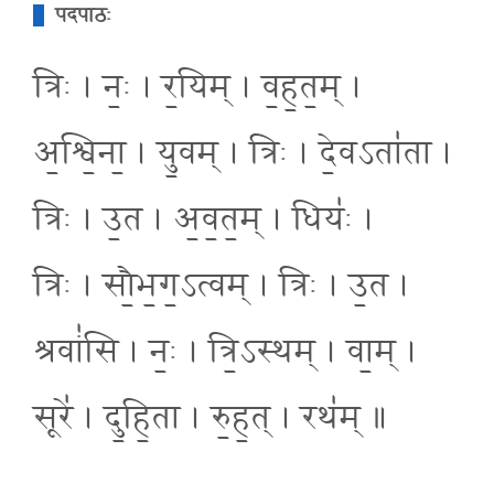
पदपाठः
त्रिः । नः॒ । र॒यिम् । व॒ह॒त॒म् ।
अ॒श्वि॒ना॒ । यु॒वम् । त्रिः । दे॒वऽता॑ता ।
त्रिः । उ॒त । अ॒व॒त॒म् । धियः॑ ।
त्रिः । सौ॒भ॒ग॒ऽत्वम् । त्रिः । उ॒त ।
श्रवां॑सि । नः॒ । त्रि॒ऽस्थम् । वा॒म् ।
सूरे॑ । दु॒हि॒ता । रु॒ह॒त् । रथ॑म् ॥