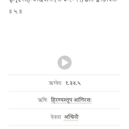
॥ ५ ॥
ऋग्वेदः
१.३४.५
ऋषिः
हिरण्यस्तूप आंगिरसः
देवता
अश्विनौ