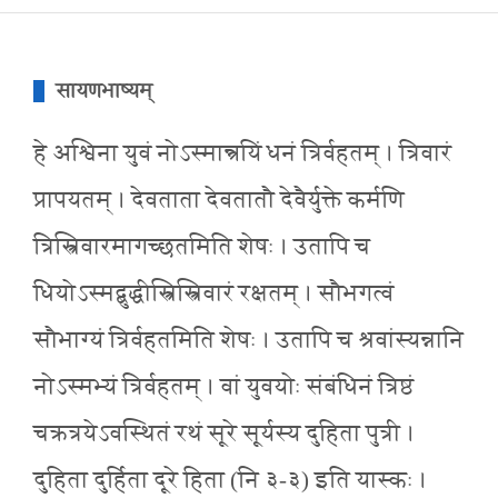
सायणभाष्यम्
हे अश्विना युवं नोऽस्मान्न्रयिं धनं त्रिर्वहतम् । त्रिवारं
प्रापयतम् । देवताता देवतातौ देवैर्युक्ते कर्मणि
त्रिस्त्रिवारमागच्छतमिति शेषः । उतापि च
धियोऽस्मद्बुद्धीस्त्रिस्त्रिवारं रक्षतम् । सौभगत्वं
सौभाग्यं त्रिर्वहतमिति शेषः । उतापि च श्रवांस्यन्नानि
नोऽस्मभ्यं त्रिर्वहतम् । वां युवयोः संबंधिनं त्रिष्ठं
चक्रत्रयेऽवस्थितं रथं सूरे सूर्यस्य दुहिता पुत्री ।
दुहिता दुर्हिता दूरे हिता (नि ३-३) इति यास्कः ।