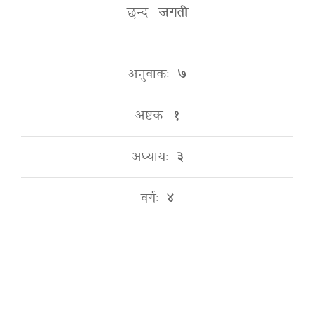
छन्दः
जगती
अनुवाकः
७
अष्टकः
१
अध्यायः
३
वर्गः
४