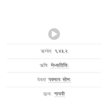
ऋग्वेदः
९.४३.२
ऋषिः
मेध्यातिथिः
देवता
पवमानः सोमः
छन्दः
गायत्री