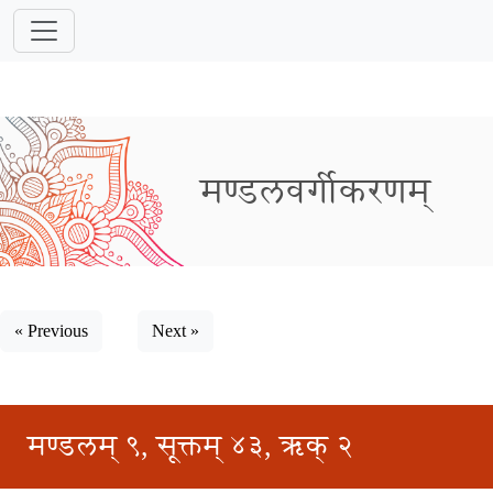
मण्डलवर्गीकरणम्
« Previous
Next »
मण्डलम् ९, सूक्तम् ४३, ऋक् २