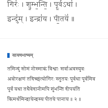
गिरः॑ । शु॒म्भ॒न्ति॒ । पू॒र्वऽथा॑ ।
इन्दु॑म् । इन्द्रा॑य । पी॒तये॑ ॥
सायणभाष्यम्
तमिन्दुं सोमं नोस्माकं विश्वाः सर्वाअवस्युवः
अवोरक्षणं तदिच्छंत्योगिरः स्तुतयः पूर्वथा पूर्वमिव
पूर्वं यथा तथैवेदानीमपि शुंभन्ति दीपयंति
किमर्थमिन्द्रायेन्द्रस्य पीतये पानाय ॥ २ ॥