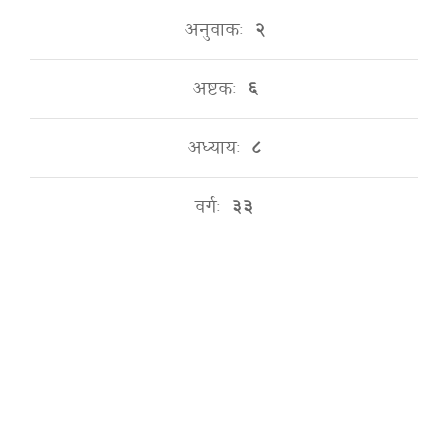
अनुवाकः
२
अष्टकः
६
अध्यायः
८
वर्गः
३३