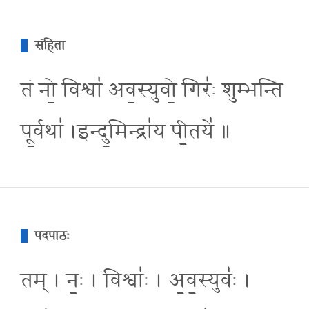
संहिता
तं नो॒ विश्वा॑ अव॒स्युवो॒ गिरः॑ शुम्भन्ति
पू॒र्वथा॑ ।इन्दु॒मिन्द्रा॑य पी॒तये॑ ॥
पदपाठः
तम् । नः॒ । विश्वाः॑ । अ॒व॒स्युवः॑ ।