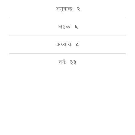
अनुवाकः
२
अष्टकः
६
अध्यायः
८
वर्गः
३३