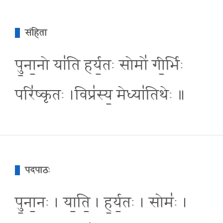
संहिता
पु॒ना॒नो या॑ति हर्य॒तः सोमो॑ गी॒र्भिः
परि॑ष्कृतः ।विप्र॑स्य॒ मेध्या॑तिथेः ॥
पदपाठः
पु॒ना॒नः । या॒ति॒ । ह॒र्य॒तः । सोमः॑ ।