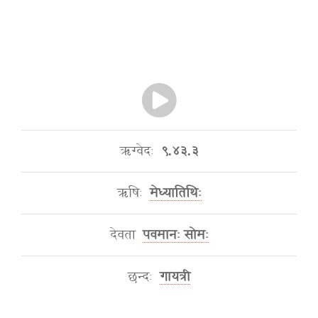
ऋग्वेदः
९.४३.३
ऋषिः
मेध्यातिथिः
देवता
पवमानः सोमः
छन्दः
गायत्री