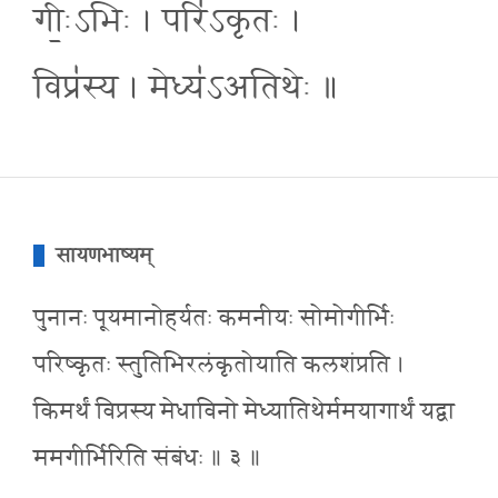
गीः॒ऽभिः । परि॑ऽकृतः ।
विप्र॑स्य । मेध्य॑ऽअतिथेः ॥
सायणभाष्यम्
पुनानः पूयमानोहर्यतः कमनीयः सोमोगीर्भिः
परिष्कृतः स्तुतिभिरलंकृतोयाति कलशंप्रति ।
किमर्थं विप्रस्य मेधाविनो मेध्यातिथेर्ममयागार्थं यद्वा
ममगीर्भिरिति संबंधः ॥ ३ ॥