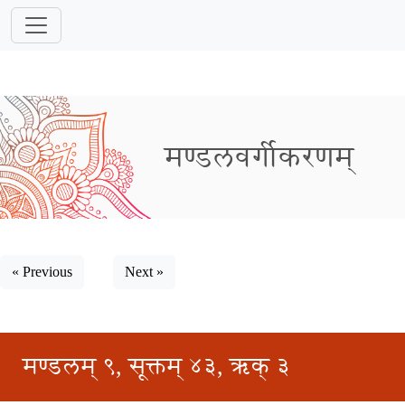
मण्डलवर्गीकरणम्
« Previous
Next »
मण्डलम् ९, सूक्तम् ४३, ऋक् ३