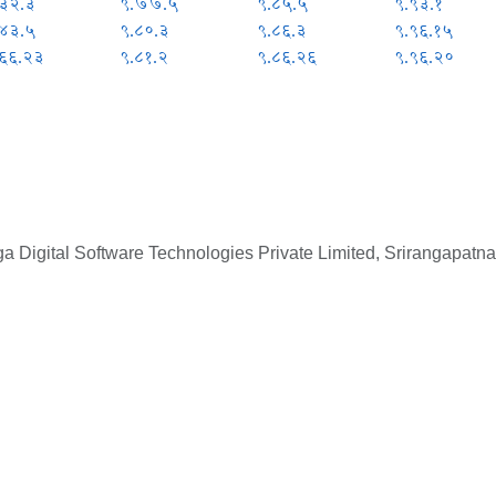
.३२.३
९.७७.५
९.८५.५
९.९३.१
.४३.५
९.८०.३
९.८६.३
९.९६.१५
.६६.२३
९.८१.२
९.८६.२६
९.९६.२०
 Digital Software Technologies Private Limited, Srirangapatna