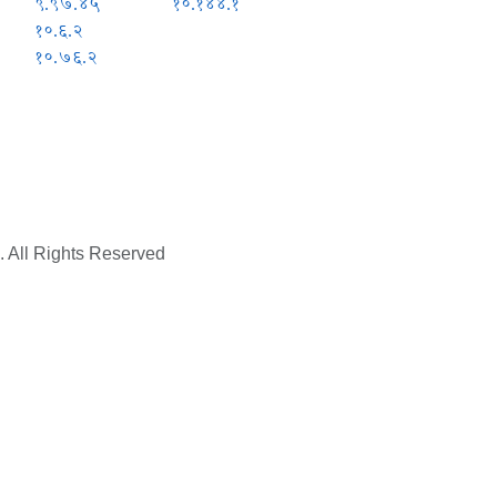
९.९७.४५
१०.१४४.१
१०.६.२
१०.७६.२
. All Rights Reserved