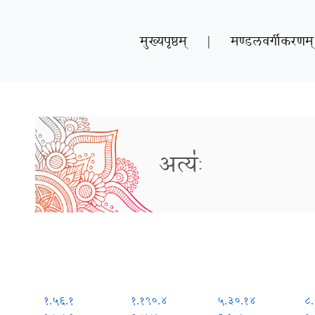
मुख्यपृष्ठम्
|
मण्डलवर्गीकरणम्
अत्यः॑
१.५६.१
१.१९०.४
५.३०.१४
८