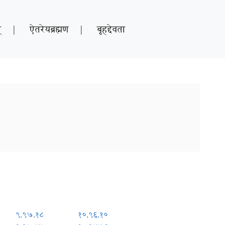
्
|
ऐतरेयब्रह्मण
|
बृहद्देवता
९.९७.१८
१०.९६.१०