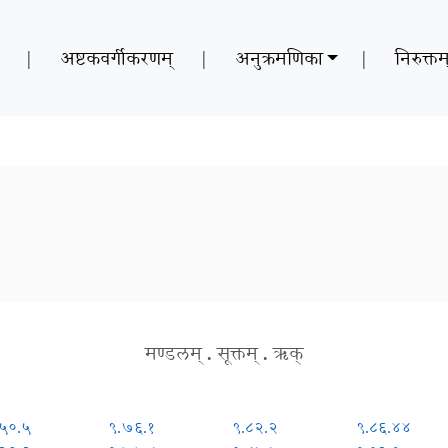
|
अष्टकवर्गीकरणम्
|
अनुक्रमणिका
|
निरुक्तम
मण्डलम्
.
सूक्तम्
.
ऋक्
.५०.५
९.७६.१
९.८२.२
९.८६.४४