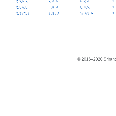
१.५८.२
२.४.४
६.२.८
९
१.६५.६
३.२.७
६.४.५
९
१.१४९.३
३.३८.१
७.२४.५
९
© 2016–2020 Sriranga