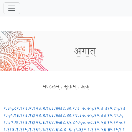
अ॒गा॒त्
मण्डलम्
.
सूक्तम्
.
ऋक्
१.३५.८
१.११३.२
१.१२३.४
१.१६३.१२
२.३८.३
४.१.७
७.७५.१
१०.३.३
१०.८५.१३
१.५०.१३
१.११३.१६
१.१२४.४
१.१६३.१३
२.३८.४
४.१४.३
७.७६.२
१०.३३.१
१०.९९.५
१.७९.२
१.११३.१६
१.१२६.३
१.१६४.१७
२.३८.६
५.८०.५
७.७८.३
१०.५३.१
१०.१०७.१
१.११३.१
१.११५.१
१.१६२.७
१.१६४.२७
३.८.४
६.५९.६
१०.१.१
१०.५३.३
१०.१५९.१