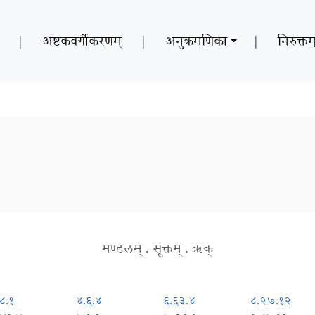
|
अष्टकवर्गीकरणम्
|
अनुक्रमणिका
|
निरुक्तम
मण्डलम्
.
सूक्तम्
.
ऋक्
८.१
४.६.४
६.६३.४
८.२७.१२