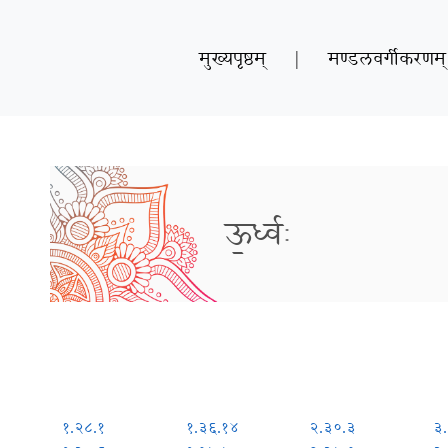
मुख्यपृष्ठम्
|
मण्डलवर्गीकरणम्
ऊ॒र्ध्वः
१.२८.१
१.३६.१४
२.३०.३
३.