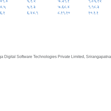
.४९.४
५.१.२
७.३९.१
९.८५.१२
४.५
५.१.३
७.६८.४
९.९८.३
६.१
६.२४.९
८.१९.१०
१०.१.१
 Digital Software Technologies Private Limited, Srirangapatna