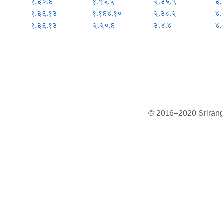
१.३०.६
१.९५.५
२.३५.९
३
१.३६.१३
१.१६४.१०
२.३८.२
४.
१.३६.१३
२.२०.६
३.४.४
४.
© 2016–2020 Sriranga