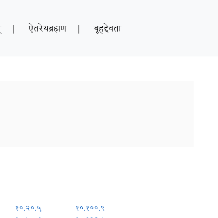
्
|
ऐतरेयब्रह्मण
|
बृहद्देवता
१०.२०.५
१०.१००.९