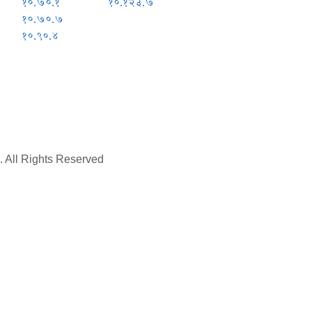
१०.७०.१
१०.१२३.७
१०.७०.७
१०.९०.४
. All Rights Reserved