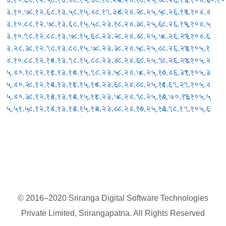
३.१०.७
८.१२.६
८.१३.५
८.१५.४
८.१९.३४
८.२४.२
८.२५.५
८.२६.१४
९.१०४.४
३.१०.८
८.१२.७
८.१३.६
८.१५.५
८.२३.१
८.२४.३
८.२५.६
८.२६.१५
९.१०४.५
३.१०.९
८.१२.८
८.१३.७
८.१५.६
८.२३.२
८.२४.४
८.२५.७
८.२६.२२
९.१०४.६
३.२८.३
८.१२.९
८.१३.८
८.१५.७
८.२३.३
८.२४.५
८.२५.८
८.२६.२३
९.१०५.१
४.१०.८
८.१२.१०
८.१३.९
८.१५.८
८.२३.४
८.२४.६
८.२५.९
८.२६.२४
९.१०५.२
५.४०.१
८.१२.११
८.१३.१०
८.१५.९
८.२३.५
८.२४.७
८.२५.१०
८.४६.३१
९.१०५.३
५.४०.२
८.१२.१२
८.१३.११
८.१५.१०
८.२३.६
८.२४.८
८.२५.११
८.६९.२
९.१०५.४
५.४०.३
८.१२.१३
८.१३.१२
८.१५.११
८.२३.७
८.२४.९
८.२५.१२
८.७०.१३
९.१०५.५
५.५१.५
८.१२.१४
८.१३.१३
८.१५.१२
८.२३.८
८.२४.१०
८.२५.१३
८.९८.१
९.१०५.६
© 2016–2020 Sriranga Digital Software Technologies
Private Limited, Srirangapatna. All Rights Reserved