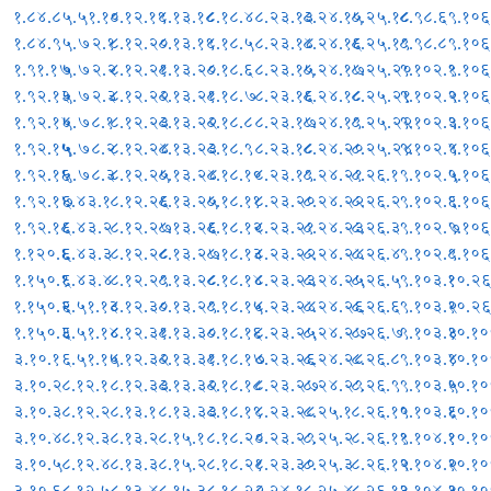
१.८४.८
५.५१.१०
८.१२.१९
८.१३.१८
८.१८.४
८.२३.१३
८.२४.१५
८.२५.१८
८.९८.६
९.१०६
१.८४.९
५.७२.१
८.१२.२०
८.१३.१९
८.१८.५
८.२३.१४
८.२४.१६
८.२५.१९
८.९८.८
९.१०६
१.९१.१७
५.७२.२
८.१२.२१
८.१३.२०
८.१८.६
८.२३.१५
८.२४.१७
८.२५.२०
९.१०२.१
९.१०६
१.९२.१३
५.७२.३
८.१२.२२
८.१३.२१
८.१८.७
८.२३.१६
८.२४.१८
८.२५.२१
९.१०२.२
९.१०६
१.९२.१४
५.७८.१
८.१२.२३
८.१३.२२
८.१८.८
८.२३.१७
८.२४.१९
८.२५.२२
९.१०२.३
९.१०६
१.९२.१५
५.७८.२
८.१२.२४
८.१३.२३
८.१८.९
८.२३.१८
८.२४.२०
८.२५.२४
९.१०२.४
९.१०६
१.९२.१६
५.७८.३
८.१२.२५
८.१३.२४
८.१८.१०
८.२३.१९
८.२४.२१
८.२६.१
९.१०२.५
९.१०६
१.९२.१७
६.४३.१
८.१२.२६
८.१३.२५
८.१८.११
८.२३.२०
८.२४.२२
८.२६.२
९.१०२.६
९.१०६
१.९२.१८
६.४३.२
८.१२.२७
८.१३.२६
८.१८.१२
८.२३.२१
८.२४.२३
८.२६.३
९.१०२.७
९.१०६
१.१२०.६
६.४३.३
८.१२.२८
८.१३.२७
८.१८.१३
८.२३.२२
८.२४.२४
८.२६.४
९.१०२.८
९.१०६
१.१५०.१
६.४३.४
८.१२.२९
८.१३.२८
८.१८.१४
८.२३.२३
८.२४.२५
८.२६.५
९.१०३.१
१०.२६
१.१५०.२
६.५१.१३
८.१२.३०
८.१३.२९
८.१८.१५
८.२३.२४
८.२४.२६
८.२६.६
९.१०३.२
१०.२६
१.१५०.३
६.५१.१४
८.१२.३१
८.१३.३०
८.१८.१६
८.२३.२५
८.२४.२७
८.२६.७
९.१०३.३
१०.१०
३.१०.१
६.५१.१५
८.१२.३२
८.१३.३१
८.१८.१७
८.२३.२६
८.२४.२८
८.२६.८
९.१०३.४
१०.१०
३.१०.२
८.१२.१
८.१२.३३
८.१३.३२
८.१८.१८
८.२३.२७
८.२४.२९
८.२६.९
९.१०३.५
१०.१०
३.१०.३
८.१२.२
८.१३.१
८.१३.३३
८.१८.१९
८.२३.२८
८.२५.१
८.२६.१०
९.१०३.६
१०.१०
३.१०.४
८.१२.३
८.१३.२
८.१५.१
८.१८.२०
८.२३.२९
८.२५.२
८.२६.११
९.१०४.१
१०.१०
३.१०.५
८.१२.४
८.१३.३
८.१५.२
८.१८.२१
८.२३.३०
८.२५.३
८.२६.१२
९.१०४.२
१०.१०
३.१०.६
८.१२.५
८.१३.४
८.१५.३
८.१८.२२
८.२४.१
८.२५.४
८.२६.१३
९.१०४.३
१०.१०