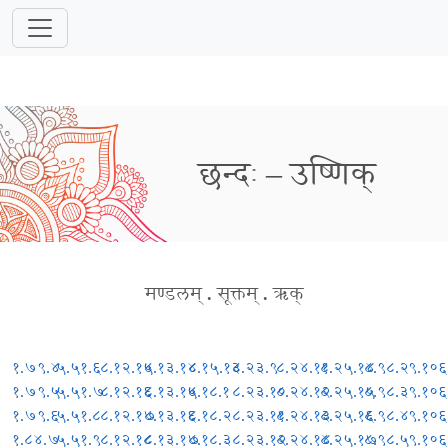
छन्दः – उष्णिक्
मण्डलम्
.
सूक्तम्
.
ऋक्
१.७९.४
५.५१.६
८.१२.१५
८.१३.१४
८.१५.१३
८.२३.९
८.२४.११
८.२५.१४
८.९८.२
९.१०६
१.७९.५
५.५१.७
८.१२.१६
८.१३.१५
८.१८.१
८.२३.१०
८.२४.१२
८.२५.१५
८.९८.३
९.१०६
१.७९.६
५.५१.८
८.१२.१७
८.१३.१६
८.१८.२
८.२३.११
८.२४.१३
८.२५.१६
८.९८.४
९.१०६
१.८४.७
५.५१.९
८.१२.१८
८.१३.१७
८.१८.३
८.२३.१२
८.२४.१४
८.२५.१७
८.९८.५
९.१०६