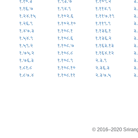
१.१०.३
१.९३.७
१.१०९.२
३.
१.१६.७
१.९४.९
१.११४.९
३.
१.२४.१५
१.१०२.६
१.११७.१९
३.
१.२६.९
१.१०२.१०
१.११९.९
३
१.४७.३
१.१०८.१
१.१३६.१
३
१.५४.९
१.१०८.६
१.१३६.२
३
१.५९.२
१.१०८.७
१.१६३.१३
३
१.७५.२
१.१०८.८
१.१६४.१२
३
१.७६.३
१.१०८.९
२.३.९
३
१.८१.८
१.१०८.१०
२.३६.३
३
१.८७.४
१.१०८.११
२.३७.५
३
© 2016–2020 Sriranga