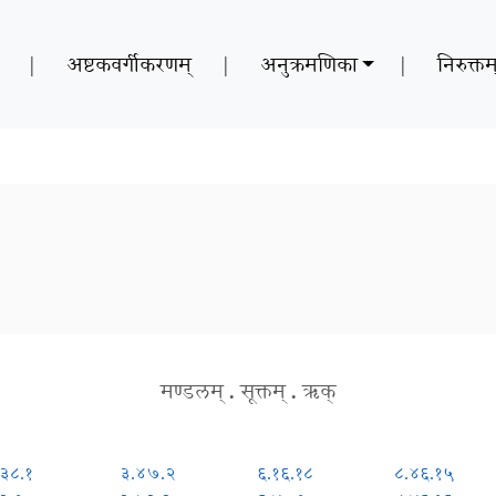
|
अष्टकवर्गीकरणम्
|
अनुक्रमणिका
|
निरुक्तम
मण्डलम्
.
सूक्तम्
.
ऋक्
३८.१
३.४७.२
६.१६.१८
८.४६.१५