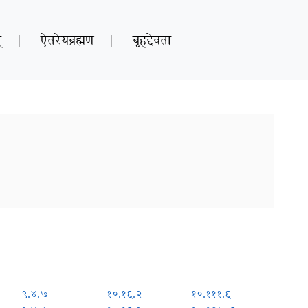
्
|
ऐतरेयब्रह्मण
|
बृहद्देवता
९.४.७
१०.१६.२
१०.१११.६