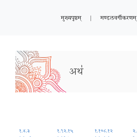
मुख्यपृष्ठम्
|
मण्डलवर्गीकरणम्
अथ॑
१.४.३
१.९२.१५
१.१०८.१२
२.