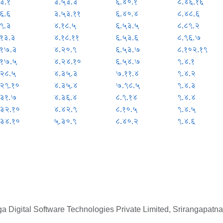
३.१
३.५३.३
६.४०.१
८.४६.१६
६.६
३.५३.११
६.४०.४
८.४८.६
९.३
४.१८.५
६.५३.५
८.८९.२
.१३.३
४.१८.११
६.५३.६
८.९६.७
.१७.३
४.२०.९
६.५३.७
८.१०२.१९
.१७.५
४.२४.१०
६.५४.७
९.४.१
.२८.५
४.३५.३
७.११.४
९.४.२
.२९.१०
४.३५.४
७.९८.५
९.४.३
.३१.७
४.३६.४
८.९.१४
९.४.४
.३२.१०
४.४२.९
८.१०.५
९.४.५
.३४.१०
५.३०.९
८.४०.२
९.४.६
 Digital Software Technologies Private Limited, Srirangapatna