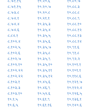
८.७१.१५
१०.२०.६
१०.८०.७
८.७१.१५
१०.२०.७
१०.८८.३
८.७३.८
१०.२०.८
१०.८८.८
८.७४.१
१०.२१.१
१०.८८.९
८.७४.४
१०.३५.३
१०.८८.१०
८.७४.६
१०.३५.४
१०.८८.१२
८.८४.१
१०.३५.५
१०.८८.१३
८.१०२.४
१०.३५.६
१०.८८.१४
८.१०२.५
१०.३५.७
१०.९१.६
८.१०२.६
१०.३५.८
१०.९१.८
८.१०२.७
१०.३५.९
१०.९२.२
८.१०२.१०
१०.३५.१०
१०.१०१.१
८.१०२.२२
१०.३५.११
१०.१०१.१
८.१०२.२२
१०.३५.१२
१०.११८.६
८.१०३.१
१०.४५.६
१०.१२१.७
८.१०३.३
१०.४६.९
१०.१२२.४
८.१०३.१०
१०.५२.६
१०.१२६.५
१०.१.५
१०.६१.९
१०.१३६.१
१०.६.५
१०.६१.१६
१०.१४०.६