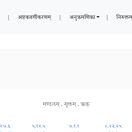
|
अष्टकवर्गीकरणम्
|
अनुक्रमणिका
|
निरुक्तम
मण्डलम्
.
सूक्तम्
.
ऋक्
.२७.६
५.१४.५
७.१.१
८.२३.२५