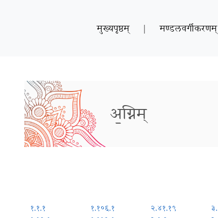
मुख्यपृष्ठम्
|
मण्डलवर्गीकरणम्
अ॒ग्निम्
१.१.१
१.१०६.१
२.४१.१९
३