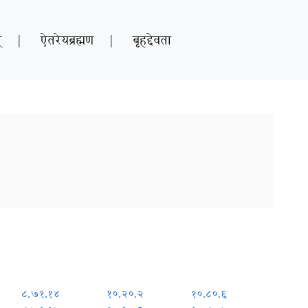
्
|
ऐतरेयब्रह्मण
|
बृहद्देवता
८.७१.१४
१०.२०.२
१०.८०.६