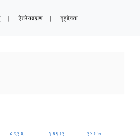
्
|
ऐतरेयब्रह्मण
|
बृहद्देवता
८.२१.६
९.६६.११
१०.१.७