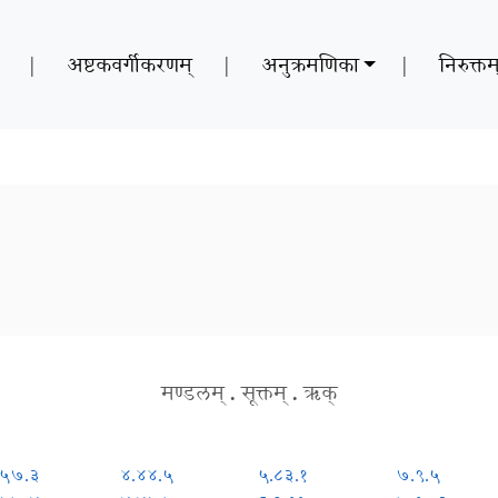
|
अष्टकवर्गीकरणम्
|
अनुक्रमणिका
|
निरुक्तम
मण्डलम्
.
सूक्तम्
.
ऋक्
.५७.३
४.४४.५
५.८३.१
७.९.५