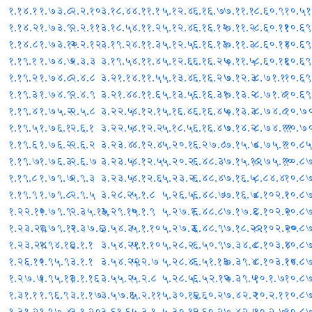
१.१४.१
१.७३.८
२.२.१०
३.१८.४
४.११.१
५.१२.४
६.१६.७
७.११.१
८.६०.९
१०.५१
१.१४.२
१.७३.९
२.२.११
३.१८.५
४.११.२
५.१२.४
६.१६.१२
७.११.२
८.६०.११
१०.६९
१.१४.८
१.७३.१०
२.२.१२
३.१९.२
४.११.३
५.१२.५
६.१६.१३
७.११.३
८.६०.१४
१०.६९
१.१९.१
१.७४.७
२.३.३
३.१९.५
४.११.४
५.१२.६
६.१६.२५
७.११.५
८.६०.१६
१०.६९
१.१९.२
१.७४.८
२.४.८
३.२१.१
४.११.५
५.१३.४
६.१६.२७
७.१२.३
८.७१.१
१०.६९
१.१९.३
१.७४.९
२.४.९
३.२१.४
४.११.६
५.१३.५
६.१६.३१
७.१३.२
८.७१.४
१०.६९
१.१९.४
१.७५.२
२.५.८
३.२२.५
४.१२.१
५.१६.४
६.१६.४५
७.१३.३
८.७४.८
१०.७०
१.१९.५
१.७६.१
२.६.१
३.२२.५
४.१२.२
५.१८.५
६.१६.४७
७.१४.२
८.७४.११
१०.७०
१.१९.६
१.७६.२
२.६.२
३.२३.४
४.१२.४
५.२०.१
६.२७.८
७.१५.७
८.७५.१
१०.८५
१.१९.७
१.७६.३
२.६.७
३.२३.५
४.१२.५
५.२०.२
६.४८.३
७.१५.१२
८.७५.१०
१०.८
१.१९.८
१.७९.७
२.९.३
३.२३.५
४.१२.६
५.२३.२
६.४८.४
७.१६.५
८.८४.४
१०.८७
१.१९.९
१.७९.८
२.९.५
३.२८.२
५.१.८
५.२६.५
६.४८.७
७.१६.७
८.१०२.१
१०.८७
१.२२.१०
१.७९.९
२.३५.१५
३.२९.१०
५.१.९
५.२७.१
६.४८.८
७.१७.६
८.१०२.२
१०.८७
१.२३.२३
१.७९.११
२.३७.६
३.५४.३
५.१.१०
५.२७.३
६.४८.९
७.१८.२२
८.१०२.२०
१०.८७
१.२३.२४
१.९४.१६
३.१.१
३.५४.२१
५.१.१०
५.२८.२
६.५०.९
७.३४.८
८.१०३.४
१०.८७
१.२६.१०
१.९५.९
३.१.१
३.५४.२२
५.२.७
५.२८.४
६.५१.१३
७.३९.४
८.१०३.१४
१०.८
१.२७.७
१.९५.११
३.१.१६
३.५५.२
५.२.८
५.२८.५
६.५२.१२
७.३९.५
१०.१.७
१०.८
१.३१.१
१.९६.९
३.१.१७
३.५७.६
५.२.११
५.३०.१२
६.६०.२
७.४२.२
१०.२.१
१०.८
१.३१.२
१.९७.४
३.१.२०
३.६१.६
५.३.१
५.३०.१३
६.६०.२
७.४२.५
१०.२.७
१०.८७